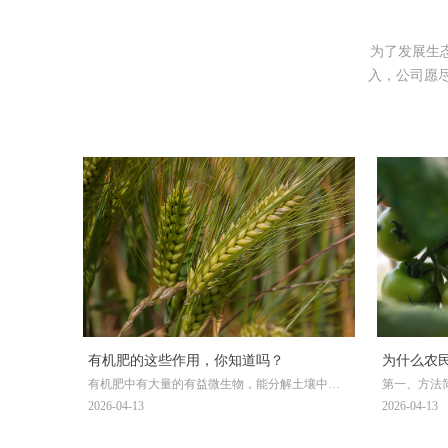
为了发展生
入，公司愿
有机肥的这些作用，你知道吗？
为什么农
有机肥中有大量的有益微生物，能分解土壤中的
第一、方法
有机物，增加土壤的团粒结构，改善土壤组成。
械穴施的复
2026-04-13
2026-04-13
微生物在土壤中的繁殖速度非常快，他们就像一
出。水溶肥
张看不见的大网，错综复杂。微生物的菌体死亡
收快，见效