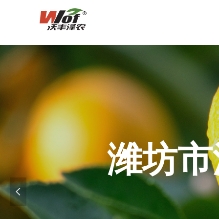
潍坊市
넳