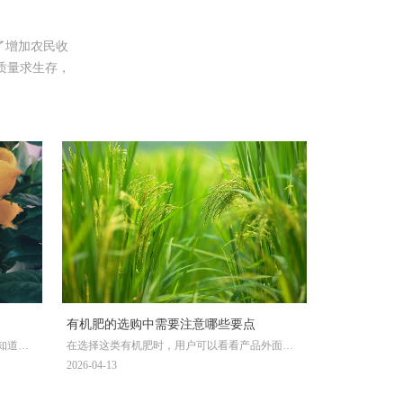
了增加农民收
质量求生存，
有机肥的选购中需要注意哪些要点
知道，
在选择这类有机肥时，用户可以看看产品外面的
，以便
标注。市场上有一些有机肥料标注的氮、磷、钾
2026-04-13
现改变
含量可以达到15%左右，基本可以断定原料不是天
面上，
然的有机物质或者添加了其他单质的氮、磷、钾