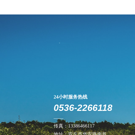
后，在土壤中留下了很多微细的管道，这些微细
会被部分吸
的管道不但增加了土壤的透气性，而且还使土壤
吸收的相当
变得蓬松柔软，养分水分不易流失，增加了土壤
蓄水蓄肥能力，避免和消除了土壤的板结。
24小时服务热线
0536-2266118
——
传真：13386466117
地址：安丘市华安路南首