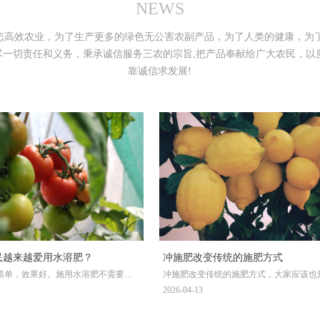
NEWS
态高效农业，为了生产更多的绿色无公害农副产品，为了人类的健康，为
尽一切责任和义务，秉承诚信服务三农的宗旨,把产品奉献给广大农民，以
靠诚信求发展!
民越来越爱用水溶肥？
冲施肥改变传统的施肥方式
简单，效果好。施用水溶肥不需要机
冲施肥改变传统的施肥方式，大家应该也
杂操作，也不需要叶面喷施的劳动付
传统的施肥工作是需要将肥料深埋于地下
2026-04-13
是随水浇灌施用，方便快捷，植物吸
作物可以更好的吸收，但是，冲施肥的出
快，一般在二十四小时内所施肥料即
了这一方式，人们在使用时，直接撒于地